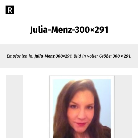
Direkt
R
Gehe
zum
zur
Inhalt
RECHTSANWALT
Startseite
Julia-Menz-300×291
von
GEORG
Rechtsanwalt
Georg
R.
R.
Empfohlen in:
Julia-Menz-300×291
. Bild in voller Größe:
300 × 291
.
Menz
MENZ
Rechtsberatung
aus
einer
Hand