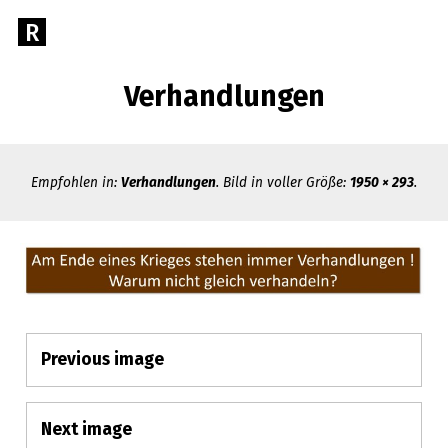
Direkt
R
Gehe
zum
zur
Inhalt
RECHTSANWALT
Startseite
Verhandlungen
von
GEORG
Rechtsanwalt
Georg
R.
R.
Empfohlen in:
Verhandlungen
. Bild in voller Größe:
1950 × 293
.
Menz
MENZ
Rechtsberatung
Previous image
aus
Anhangs-
einer
Hand
Navigation
Next image