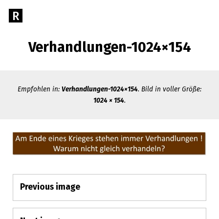
Direkt
R
Gehe
zum
zur
Inhalt
RECHTSANWALT
Startseite
Verhandlungen-1024×154
von
GEORG
Rechtsanwalt
Georg
R.
R.
Empfohlen in:
Verhandlungen-1024×154
. Bild in voller Größe:
Menz
1024 × 154
.
MENZ
Rechtsberatung
aus
Previous image
einer
Anhangs-
Hand